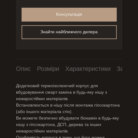
Консультація
Знайти найближчого дилера
Опис
Розміри
Характеристики
Завант
Додатковий термоізолюючий корпус для
вбудовування смарт каміна в будь-яку нішу з
нежаростійких матеріалів.
Встановлюється в нішу після монтажа гіпсокартона
(або іншого матеріала стін).
Ви можете безпечно вбудувати біокамін в будь-яку
нішу з гіпсокартона, ДСП, дерева та інших
нежаростійких матеріалів.
Особливість корпуса в тому, що його можна