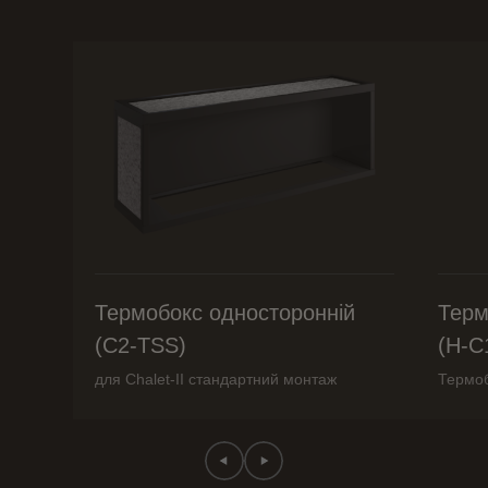
Термобокс односторонній
Терм
(C2-TSS)
(H-C
для Chalet-II стандартний монтаж
Термоб