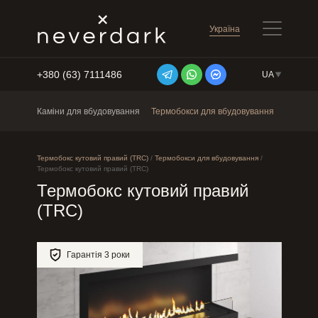
Україна
+380 (63) 7111486
UA
Перейти до змісту
Каміни для вбудовування
Термобокси для вбудовування
Окремос
Термобокс кутовий правий (TRC)
/
Термобокси для вбудовування
/
Термобокс кутовий правий (TRC)
Термобокс кутовий правий
(TRC)
Гарантія 3 роки