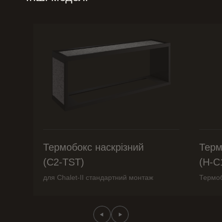
Термобокс наскрізний
Терм
(C2-TST)
(H-C
для Chalet-II стандартний монтаж
Термоб