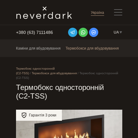
Україна
+380 (63) 7111486
UA
Перейти до змісту
Каміни для вбудовування
Термобокси для вбудовування
Окремос
Термобокс односторонній
(C2-TSS)
/
Термобокси для вбудовування
/
Термобокс односторонній
(C2-TSS)
Термобокс односторонній
(C2-TSS)
Гарантія 3 роки