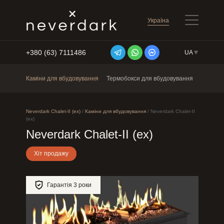
Україна
+380 (63) 7111486
UA
Перейти до змісту
Каміни для вбудовування
Термобокси для вбудовування
Окремос
Neverdark Chalet-II (ex)
/
Каміни для вбудовування
/
Neverdark Chalet-II
(ex)
Neverdark Chalet-II (ex)
Хіт продажу
Гарантія 3 роки