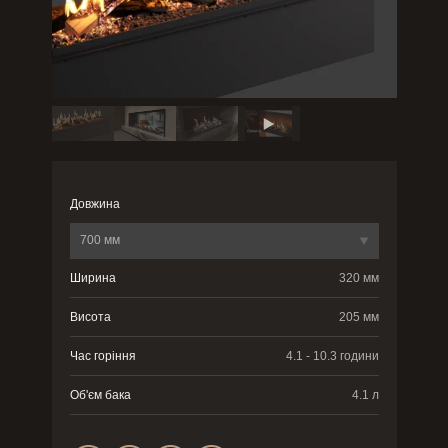
Довжина
700 мм
Ширина
320 мм
Висота
205 мм
Час горіння
4.1 - 10.3 години
Об'єм бака
4.1 л