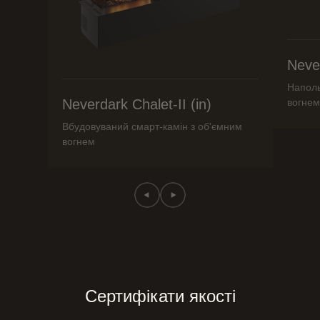
Never
Наполь
Neverdark Chalet-II (in)
вогнем
Вбудовуваний смарт-камін з об'ємним
вогнем
Сертифікати якості