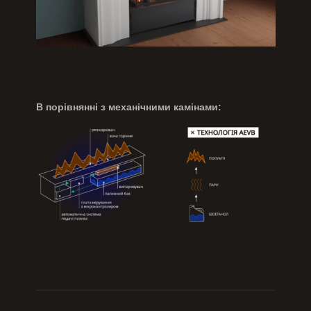
В порівнянні з механічними камінами: