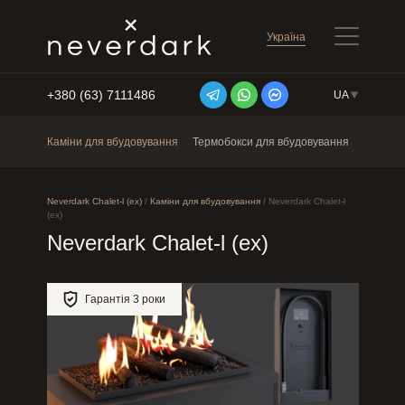
Україна
+380 (63) 7111486
UA
Перейти до змісту
Каміни для вбудовування
Термобокси для вбудовування
Окремос
Neverdark Chalet-l (ex)
/
Каміни для вбудовування
/
Neverdark Chalet-l
(ex)
Neverdark Chalet-l (ex)
Гарантія 3 роки