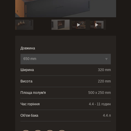
Довжина
650 mm
Ширина
320 mm
Висота
220 mm
Площа полум'я
500 x 250 mm
Час горіння
4.4 - 11 годин
Об'єм бака
4.4 л