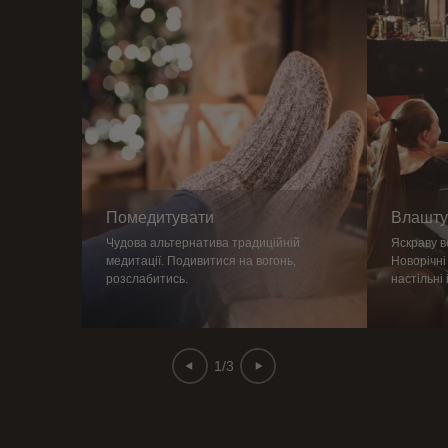
Помедитувати
Влашту
Чудова альтернатива традиційній
Яскраву ве
медитації. Подивитися на вогонь,
Новорічні
розслабитись.
настільні 
1/3