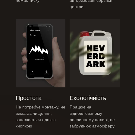
немає тиску
авторизовані
сервисні
центри
Простота
Екологічність
Не потребує монтажу, не
Працює на
вимагає чищення,
відновлюваному
запалюється
однією
рослинному паливі, не
кнопкою
забруднює атмосферу