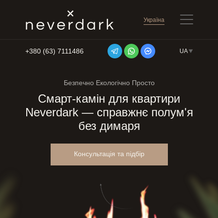
Україна
+380 (63) 7111486
UA
Перейти до змісту
Безпечно Екологічно Просто
Смарт-камін для квартири
Neverdark —
справжнє полум'я
без димаря
Консультація та підбір