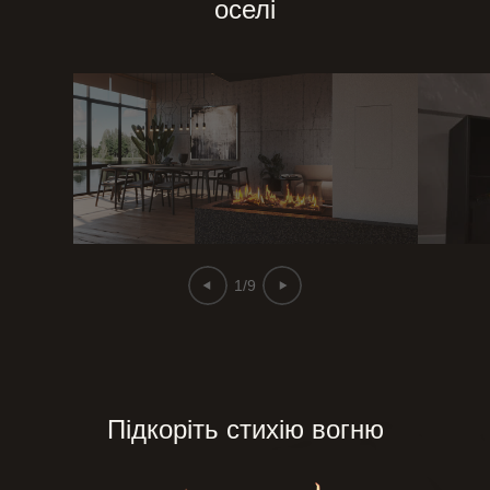
оселі
1/9
Підкоріть стихію вогню