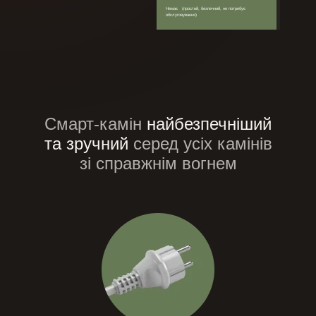
надмірне випар
Немає (простий, безпечний, не потребує
обслуговування)
Смарт-камін
найбезпечніший
та зручний
серед усіх
камінів
зі справжнім вогнем